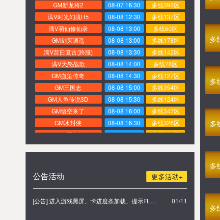
GM新龙将2
08-07 16:30
多线393区
满V时光幻境H5
08-08 12:30
多线137区
满V萌仙修仙录
08-08 13:00
多线60区
多
GM剑灭逍遥
08-08 13:00
多线178区
满V昔日复古(跨服)
08-08 13:30
多线142区
满V天怒战歌
08-08 14:00
多线78区
GM血染传奇
08-08 14:30
多线127区
多
GM三国志
08-08 15:00
多线354区
GM人鱼传说3D
08-08 15:30
多线124区
GM悟空来了
08-08 16:00
多线347区
GM冰封侠
08-08 16:30
多线326区
多
GM三国街机
08-08 17:00
多线131区
GM圣火明尊
08-06 17:00
多线400区
GM九天玄仙
08-06 16:30
多线169区
多
GM至尊武神
08-06 16:00
多线140区
公告活动
更多活动+
GM武者无敌
08-06 15:30
多线359区
满V乐蜀三国
08-06 15:00
多线209区
[公告] 进入游戏黑屏、卡进度条加载、提示FLASH无法加载解决办法
01/11
满V炎龙传奇
08-06 14:30
多线341区
多
满V烈火焚城
08-06 14:15
多线10区