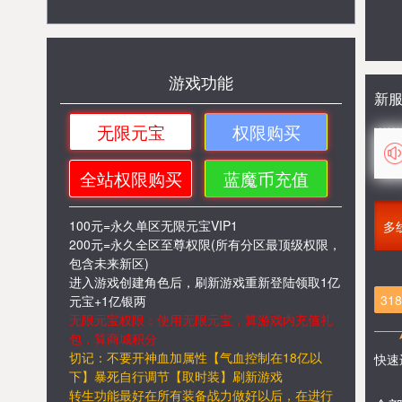
游戏功能
新
无限元宝
权限购买
全站权限购买
蓝魔币充值
100元=永久单区无限元宝VIP1
多
200元=永久全区至尊权限(所有分区最顶级权限，
包含未来新区)
进入游戏创建角色后，刷新游戏重新登陆领取1亿
31
元宝+1亿银两
无限元宝权限：使用无限元宝，算游戏内充值礼
包，算商城积分
切记：不要开神血加属性【气血控制在18亿以
快速
下】暴死自行调节【取时装】刷新游戏
转生功能最好在所有装备战力做好以后，在进行