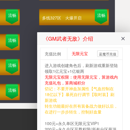
流畅
流畅
多线327区
火爆开启
《GM武者无敌》介绍
流畅
流畅
多线324区
火爆开启
无限元宝
充值比例
蓝魔币充值
流畅
流畅
进入游戏创建角色后，刷新游戏重新登陆
多线321区
火爆开启
领取1亿元宝+1亿银两
无限元宝权限：使用无限元宝，算游戏内
充值礼包，算商城积分
切记：不要开神血加属性【气血控制在
流畅
流畅
多线318区
火爆开启
18亿以下】暴死自行调节【取时装】刷
新游戏
转生功能最好在所有装备战力做好以后，
在进行一步步转生，控制好血量
100元=永久单区无限元宝VIP1
200元=永久全区至尊权限(所有分区最顶