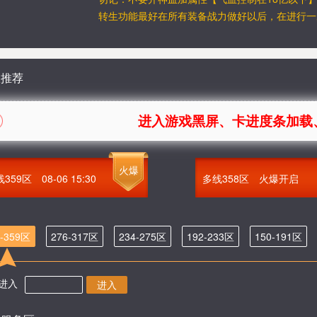
转生功能最好在所有装备战力做好以后，在进行一
服推荐
进入游戏黑屏、卡进度条加载、提示F
火爆
线359区
08-06 15:30
多线358区
火爆开启
8-359区
276-317区
234-275区
192-233区
150-191区
进入
进入