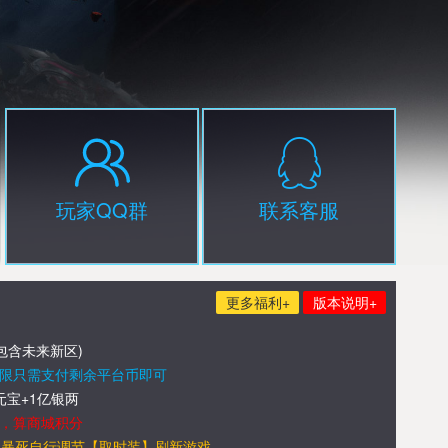
玩家QQ群
联系客服
更多福利+
版本说明+
包含未来新区)
限只需支付剩余平台币即可
宝+1亿银两
，算商城积分
】暴死自行调节【取时装】刷新游戏