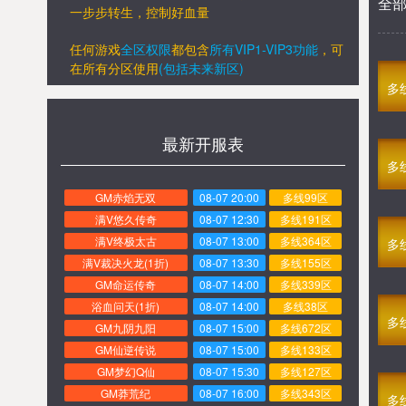
全
一步步转生，控制好血量
任何游戏
全区权限
都包含
所有VIP1-VIP3功能
，
可
在所有分区
使用
(包括未来新区)
多
最新开服表
多
GM赤焰无双
08-07 20:00
多线99区
满V悠久传奇
08-07 12:30
多线191区
满V终极太古
08-07 13:00
多线364区
多
满V裁决火龙(1折)
08-07 13:30
多线155区
GM命运传奇
08-07 14:00
多线339区
浴血问天(1折)
08-07 14:00
多线38区
多
GM九阴九阳
08-07 15:00
多线672区
GM仙逆传说
08-07 15:00
多线133区
GM梦幻Q仙
08-07 15:30
多线127区
GM莽荒纪
08-07 16:00
多线343区
多