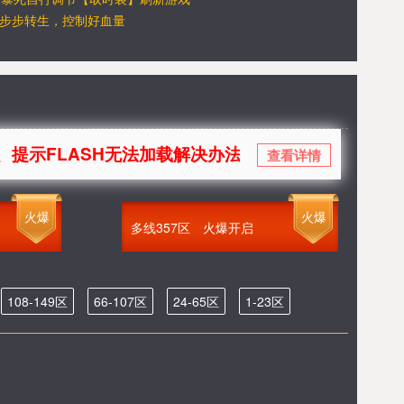
步步转生，控制好血量
LASH无法加载解决办法
查看详情
火爆
火爆
多线357区
火爆开启
108-149区
66-107区
24-65区
1-23区